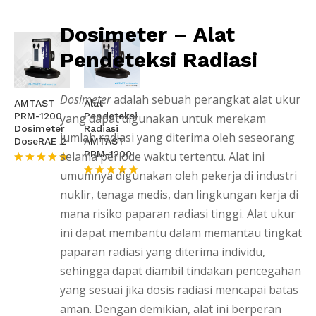
Dosimeter – Alat
Pendeteksi Radiasi
Dosimeter
adalah sebuah perangkat alat ukur
AMTAST
Alat
PRM-1200
Pendeteksi
yang dapat digunakan untuk merekam
Dosimeter
Radiasi
jumlah radiasi yang diterima oleh seseorang
DoseRAE 2
AMTAST
PRM-1200
selama periode waktu tertentu. Alat ini
umumnya digunakan oleh pekerja di industri
★★★★★
★★★★★
nuklir, tenaga medis, dan lingkungan kerja di
mana risiko paparan radiasi tinggi. Alat ukur
ini dapat membantu dalam memantau tingkat
paparan radiasi yang diterima individu,
sehingga dapat diambil tindakan pencegahan
yang sesuai jika dosis radiasi mencapai batas
aman. Dengan demikian, alat ini berperan