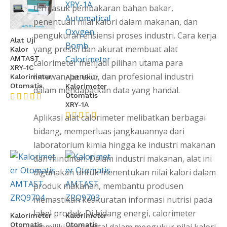
termasuk pembakaran bahan bakar,
penentuan nilai kalori dalam makanan, dan
pengukuran efisiensi proses industri. Cara kerja
Alat Uji
yang presisi dan akurat membuat alat
Kalor
AMTAST
calorimeter menjadi pilihan utama para
XRY-1C
ilmuwan, peneliti, dan profesional industri
Kalorimeter
Alat Ukur
Otomatis
Kalorimeter
dalam mendapatkan data yang handal.
Otomatis
XRY-1A
★★★★★
Aplikasi alat calorimeter melibatkan berbagai
★★★★★
bidang, memperluas jangkauannya dari
laboratorium kimia hingga ke industri makanan
dan minuman. Dalam industri makanan, alat ini
digunakan untuk menentukan nilai kalori dalam
produk makanan, membantu produsen
memastikan keakuratan informasi nutrisi pada
label produk. Di bidang energi, calorimeter
Kalorimeter
Kalorimeter
Otomatis
Otomatis