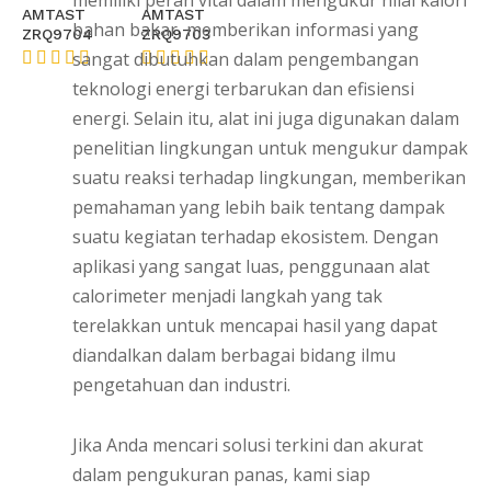
memiliki peran vital dalam mengukur nilai kalori
AMTAST
AMTAST
bahan bakar, memberikan informasi yang
ZRQ9704
ZRQ9703
sangat dibutuhkan dalam pengembangan
★★★★★
★★★★★
teknologi energi terbarukan dan efisiensi
energi. Selain itu, alat ini juga digunakan dalam
penelitian lingkungan untuk mengukur dampak
suatu reaksi terhadap lingkungan, memberikan
pemahaman yang lebih baik tentang dampak
suatu kegiatan terhadap ekosistem. Dengan
aplikasi yang sangat luas, penggunaan alat
calorimeter menjadi langkah yang tak
terelakkan untuk mencapai hasil yang dapat
diandalkan dalam berbagai bidang ilmu
pengetahuan dan industri.
Jika Anda mencari solusi terkini dan akurat
dalam pengukuran panas, kami siap