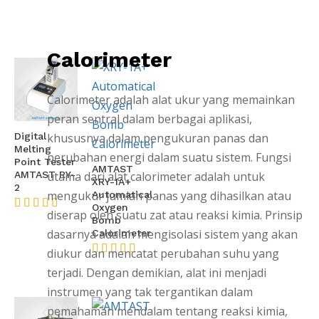
Calorimeter
Calorimeter adalah alat ukur yang memainkan
peran sentral dalam berbagai aplikasi,
khususnya dalam pengukuran panas dan
Digital
Melting
perubahan energi dalam suatu sistem. Fungsi
Point Tester
AMTAST
utama dari alat calorimeter adalah untuk
AMTAST RY-
XRY-1A+
2
mengukur jumlah panas yang dihasilkan atau
Automatical
Oxygen
diserap oleh suatu zat atau reaksi kimia. Prinsip
★★★★★
Bomb
dasarnya adalah mengisolasi sistem yang akan
Calorimeter
diukur dan mencatat perubahan suhu yang
★★★★★
terjadi. Dengan demikian, alat ini menjadi
instrumen yang tak tergantikan dalam
pemahaman mendalam tentang reaksi kimia,