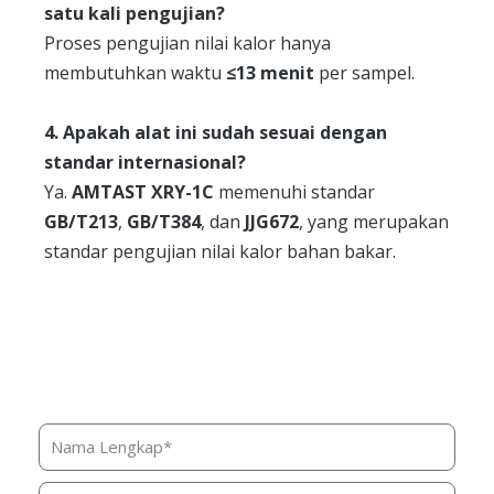
satu kali pengujian?
Proses pengujian nilai kalor hanya
membutuhkan waktu
≤13 menit
per sampel.
4. Apakah alat ini sudah sesuai dengan
standar internasional?
Ya.
AMTAST XRY-1C
memenuhi standar
GB/T213
,
GB/T384
, dan
JJG672
, yang merupakan
standar pengujian nilai kalor bahan bakar.
Butuh bantuan, penawaran
harga, atau konsultasi produk?
Silakan isi form ini dan kami akan segera merespon
ke kontak Anda!