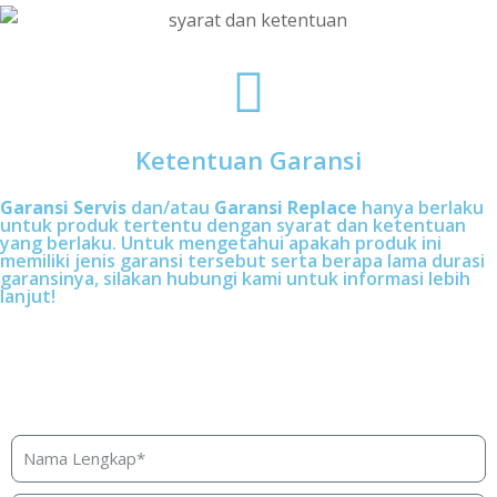
Ketentuan Garansi
Garansi Servis
dan/atau
Garansi Replace
hanya berlaku
untuk produk tertentu dengan syarat dan ketentuan
yang berlaku. Untuk mengetahui apakah produk ini
memiliki jenis garansi tersebut serta berapa lama durasi
garansinya, silakan hubungi kami untuk informasi lebih
lanjut!
Butuh bantuan, penawaran, atau
konsultasi produk?
Silakan isi form ini dan kami akan segera merespon ke
kontak Anda!