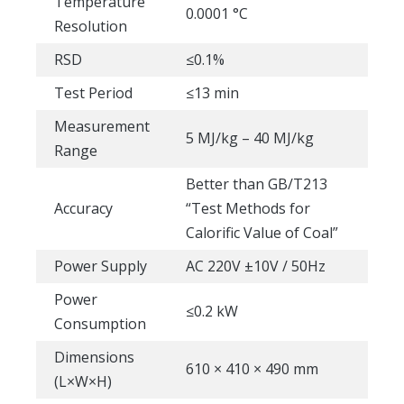
Temperature
0.0001 °C
Resolution
RSD
≤0.1%
Test Period
≤13 min
Measurement
5 MJ/kg – 40 MJ/kg
Range
Better than GB/T213
Accuracy
“Test Methods for
Calorific Value of Coal”
Power Supply
AC 220V ±10V / 50Hz
Power
≤0.2 kW
Consumption
Dimensions
610 × 410 × 490 mm
(L×W×H)