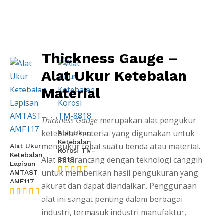
Thickness Gauge –
Alat Ukur Ketebalan
Material
Thickness Gauge
merupakan alat pengukur
ketebalan material yang digunakan untuk
Alat Ukur
Ketebalan
mengukur tebal suatu benda atau material.
Alat Ukur
Korosi TM-
Ketebalan
Alat ini dirancang dengan teknologi canggih
8818
Lapisan
untuk memberikan hasil pengukuran yang
AMTAST
AMF117
★★★★★
akurat dan dapat diandalkan. Penggunaan
alat ini sangat penting dalam berbagai
★★★★★
industri, termasuk industri manufaktur,