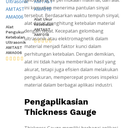
ini kemudian menerima pantulan sinyal
tersebut. Berdasarkan waktu tempuh sinyal,
Alat Ukur
alat dapat menghitung ketebalan material
Ketebalan
Alat
AMTAST
dengan tepat. Kecepatan gelombang
Pengukur
AMF018
Ketebalan
ultrasonik atau elektromagnetik dalam
Ultrasonik
material menjadi faktor kunci dalam
AMTAST
★★★★★
AMA006
perhitungan ketebalan. Dengan demikian,
alat ini tidak hanya memberikan hasil yang
★★★★★
akurat, tetapi juga efisien dalam melakukan
pengukuran, mempercepat proses inspeksi
material dalam berbagai aplikasi industri.
Pengaplikasian
Thickness Gauge
Thickness Gauge memiliki berbagai aplikasi