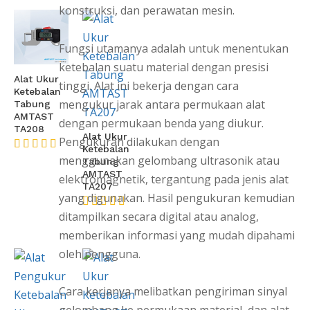
konstruksi, dan perawatan mesin.
Fungsi utamanya adalah untuk menentukan
ketebalan suatu material dengan presisi
Alat Ukur
tinggi. Alat ini bekerja dengan cara
Ketebalan
mengukur jarak antara permukaan alat
Tabung
AMTAST
dengan permukaan benda yang diukur.
TA208
Alat Ukur
Pengukuran dilakukan dengan
Ketebalan
menggunakan gelombang ultrasonik atau
★★★★★
Tabung
AMTAST
elektromagnetik, tergantung pada jenis alat
TA207
yang digunakan. Hasil pengukuran kemudian
ditampilkan secara digital atau analog,
★★★★★
memberikan informasi yang mudah dipahami
oleh pengguna.
Cara kerjanya melibatkan pengiriman sinyal
gelombang ke permukaan material, dan alat