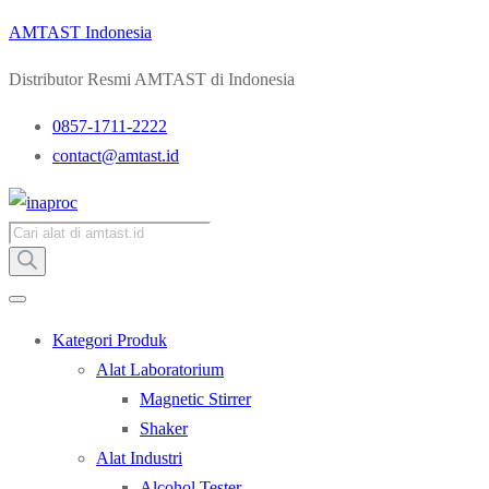
AMTAST Indonesia
Distributor Resmi AMTAST di Indonesia
0857-1711-2222
contact@amtast.id
Products
search
Kategori Produk
Alat Laboratorium
Magnetic Stirrer
Shaker
Alat Industri
Alcohol Tester