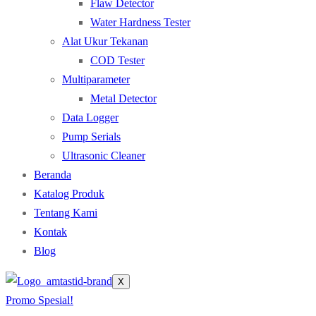
Flaw Detector
Water Hardness Tester
Alat Ukur Tekanan
COD Tester
Multiparameter
Metal Detector
Data Logger
Pump Serials
Ultrasonic Cleaner
Beranda
Katalog Produk
Tentang Kami
Kontak
Blog
X
Promo Spesial!