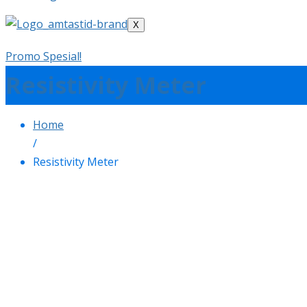
X
Promo Spesial!
Resistivity Meter
Home
/
Resistivity Meter