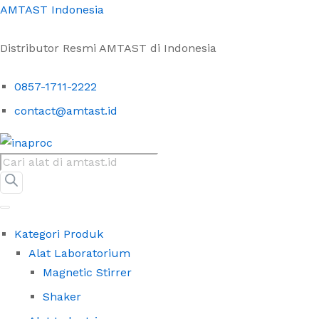
AMTAST Indonesia
Distributor Resmi AMTAST di Indonesia
Alat Pengukur Ion Klorin Po
0857-1711-2222
Description
Spesifikasi
Pertan
contact@amtast.id
Products
search
Kategori Produk
Alat Laboratorium
Magnetic Stirrer
Shaker