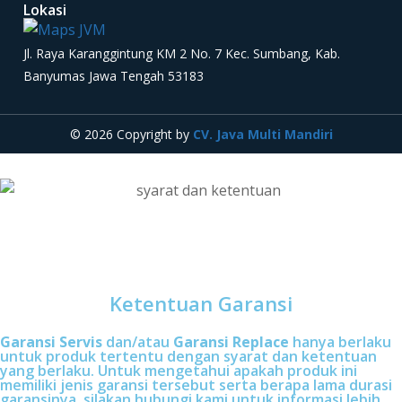
Lokasi
Jl. Raya Karanggintung KM 2 No. 7 Kec. Sumbang, Kab.
Banyumas Jawa Tengah 53183
© 2026 Copyright by
CV. Java Multi Mandiri
Ketentuan Garansi
Garansi Servis
dan/atau
Garansi Replace
hanya berlaku
untuk produk tertentu dengan syarat dan ketentuan
yang berlaku. Untuk mengetahui apakah produk ini
memiliki jenis garansi tersebut serta berapa lama durasi
garansinya, silakan hubungi kami untuk informasi lebih