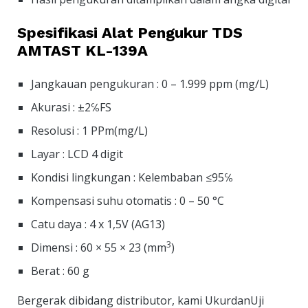
Spesifikasi Alat Pengukur TDS
AMTAST KL-139A
Jangkauan pengukuran : 0 – 1.999 ppm (mg/L)
Akurasi : ±2℅FS
Resolusi : 1 PPm(mg/L)
Layar : LCD 4 digit
Kondisi lingkungan : Kelembaban ≤95℅
Kompensasi suhu otomatis : 0 – 50 °C
Catu daya : 4 x 1,5V (AG13)
3
Dimensi : 60 × 55 × 23 (mm
)
Berat : 60 g
Bergerak dibidang distributor, kami UkurdanUji