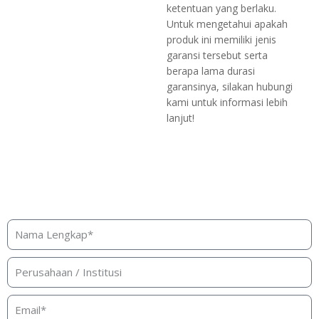
ketentuan yang berlaku.
Untuk mengetahui apakah
produk ini memiliki jenis
garansi tersebut serta
berapa lama durasi
garansinya, silakan hubungi
kami untuk informasi lebih
lanjut!
Butuh bantuan, penawaran, atau
konsultasi produk?
Silakan isi form ini dan kami akan segera merespon ke
kontak Anda!