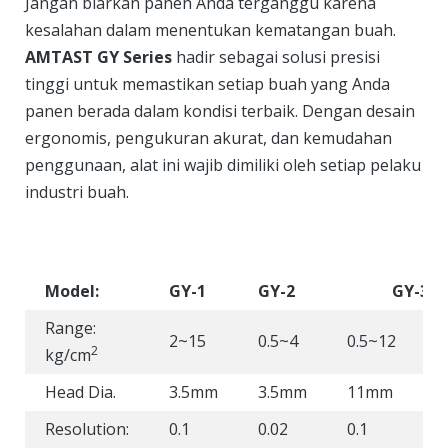
Jangan biarkan panen Anda terganggu karena
kesalahan dalam menentukan kematangan buah.
AMTAST GY Series
hadir sebagai solusi presisi
tinggi untuk memastikan setiap buah yang Anda
panen berada dalam kondisi terbaik. Dengan desain
ergonomis, pengukuran akurat, dan kemudahan
penggunaan, alat ini wajib dimiliki oleh setiap pelaku
industri buah.
Model:
GY-1
GY-2
GY-3
Range:
2~15
0.5~4
0.5~12
1
2
kg/cm
Head Dia.
3.5mm
3.5mm
11mm
Resolution:
0.1
0.02
0.1
0