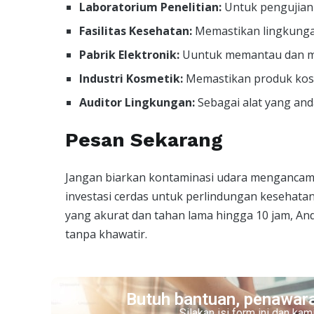
Laboratorium Penelitian:
Untuk pengujian d
Fasilitas Kesehatan:
Memastikan lingkungan
Pabrik Elektronik:
Uuntuk memantau dan me
Industri Kosmetik:
Memastikan produk kosme
Auditor Lingkungan:
Sebagai alat yang anda
Pesan Sekarang
Jangan biarkan kontaminasi udara mengancam 
investasi cerdas untuk perlindungan keseha
yang akurat dan tahan lama hingga 10 jam, An
tanpa khawatir.
Butuh bantuan, penawara
Silakan isi form ini dan k