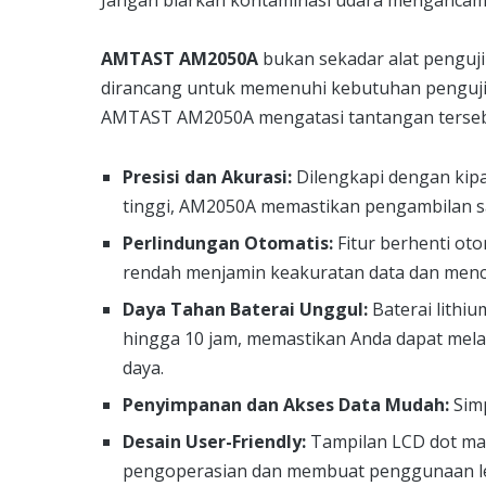
Jangan biarkan kontaminasi udara mengancam 
AMTAST AM2050A
bukan sekadar alat penguji 
dirancang untuk memenuhi kebutuhan pengujia
AMTAST AM2050A mengatasi tantangan terseb
Presisi dan Akurasi:
Dilengkapi dengan kipas
tinggi, AM2050A memastikan pengambilan sa
Perlindungan Otomatis:
Fitur berhenti oto
rendah menjamin keakuratan data dan mence
Daya Tahan Baterai Unggul:
Baterai lithi
hingga 10 jam, memastikan Anda dapat mela
daya.
Penyimpanan dan Akses Data Mudah:
Simp
Desain User-Friendly:
Tampilan LCD dot ma
pengoperasian dan membuat penggunaan lebi