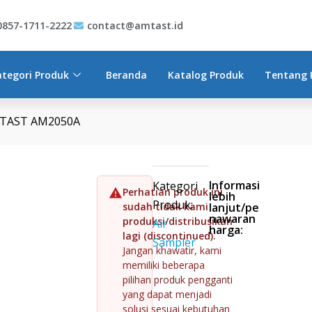
AST AM2050A
aan
0857-1711-2222
contact@amtast.id
ategori Produk
Beranda
Katalog Produk
Tentang 
 AMTAST AM2050A
Informasi
Kategori
Perhatian produk ini
lebih
Produk:
sudah tidak kami
lanjut/pe
nawaran
produksi/distribusikan
Air
harga:
lagi (discontinued).
Sampler
Jangan khawatir, kami
memiliki beberapa
pilihan produk pengganti
yang dapat menjadi
solusi sesuai kebutuhan