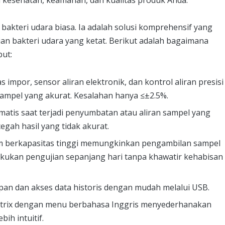
kesehatan, keamanan, dan kualitas produk Anda.
bakteri udara biasa. Ia adalah solusi komprehensif yang
n bakteri udara yang ketat. Berikut adalah bagaimana
ut:
 impor, sensor aliran elektronik, dan kontrol aliran presisi
mpel yang akurat. Kesalahan hanya ≤±2.5%.
matis saat terjadi penyumbatan atau aliran sampel yang
gah hasil yang tidak akurat.
um berkapasitas tinggi memungkinkan pengambilan sampel
kukan pengujian sepanjang hari tanpa khawatir kehabisan
an dan akses data historis dengan mudah melalui USB.
trix dengan menu berbahasa Inggris menyederhanakan
h intuitif.