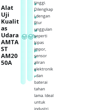
a
tinggi.
a
Alat
r
Dilengkap
r
Uji
a
i dengan
a
Kualit
n
fitur
n
as
s
unggulan
si
Udara
i
seperti
R
AMTA
S
kipas
e
e
ST
impor,
pl
r
AM20
sensor
a
v
50A
aliran
c
i
elektronik
e
s
, dan
*
*
baterai
tahan
lama. Ideal
untuk
industri