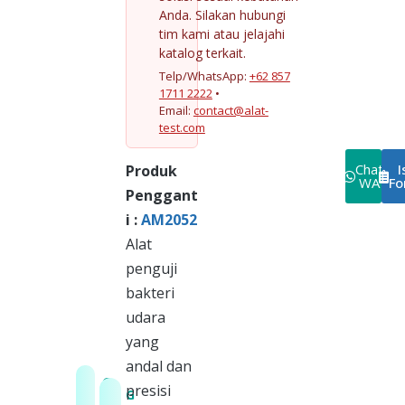
Anda. Silakan hubungi
tim kami atau jelajahi
katalog terkait.
Telp/WhatsApp:
+62 857
1711 2222
•
Email:
contact@alat-
test.com
Chat
I
Produk
WA
Fo
Penggant
i :
AM2052
Alat
penguji
bakteri
udara
yang
andal dan
G
presisi
G