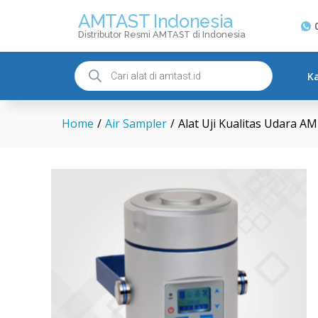
Alat Uji Kualitas Udara AMT
AMTAST Indonesia
Description
Spesifikasi
Pertany
Distributor Resmi AMTAST di Indonesia
K
Home
/
Air Sampler
/
Alat Uji Kualitas Udara