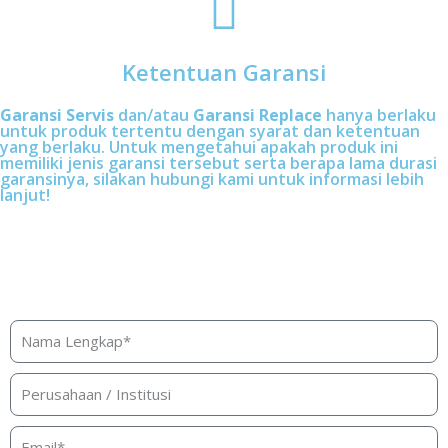
Ketentuan Garansi
Garansi Servis
dan/atau
Garansi Replace
hanya berlaku
untuk produk tertentu dengan syarat dan ketentuan
yang berlaku. Untuk mengetahui apakah produk ini
memiliki jenis garansi tersebut serta berapa lama durasi
garansinya, silakan hubungi kami untuk informasi lebih
lanjut!
Butuh bantuan, penawaran, atau
konsultasi produk?
Silakan isi form ini dan kami akan segera merespon ke
kontak Anda!