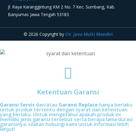
Jl. Raya Karanggintung KM 2 No. 7 Kec. Sumbang, Kab.
Banyumas Jawa Tengah 53183
© 2026 Copyright by
CV. Java Multi Mandiri
Ketentuan Garansi
Garansi Servis
dan/atau
Garansi Replace
hanya berlaku
untuk produk tertentu dengan syarat dan ketentuan
yang berlaku. Untuk mengetahui apakah produk ini
memiliki jenis garansi tersebut serta berapa lama durasi
garansinya, silakan hubungi kami untuk informasi lebih
lanjut!