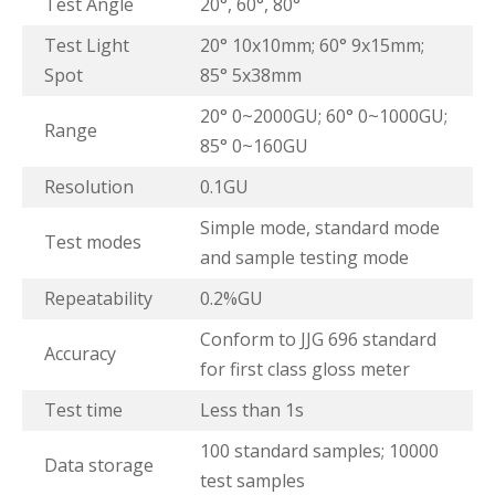
Test Angle
20°, 60°, 80°
Test Light
20° 10x10mm; 60° 9x15mm;
Spot
85° 5x38mm
20° 0~2000GU; 60° 0~1000GU;
Range
85° 0~160GU
Resolution
0.1GU
Simple mode, standard mode
Test modes
and sample testing mode
Repeatability
0.2%GU
Conform to JJG 696 standard
Accuracy
for first class gloss meter
Test time
Less than 1s
100 standard samples; 10000
Data storage
test samples