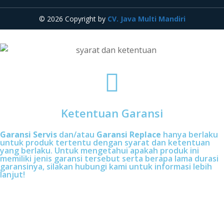
© 2026 Copyright by
CV. Java Multi Mandiri
Ketentuan Garansi
Garansi Servis
dan/atau
Garansi Replace
hanya berlaku
untuk produk tertentu dengan syarat dan ketentuan
yang berlaku. Untuk mengetahui apakah produk ini
memiliki jenis garansi tersebut serta berapa lama durasi
garansinya, silakan hubungi kami untuk informasi lebih
lanjut!
Butuh bantuan, penawaran, atau
konsultasi produk?