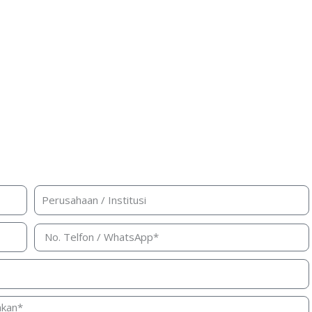
n harga, atau konsultasi produk?
ami akan segera merespon ke kontak Anda!