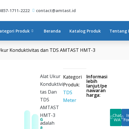
0857-1711-2222
contact@amtast.id
n TDS AMTAST HMT-3
ategori Produk
Beranda
Katalog Produk
Tentang 
 Ukur Konduktivitas dan TDS AMTAST HMT-3
Alat Ukur
Informasi
Kategori
lebih
Konduktivi
Produk:
lanjut/pe
nawaran
tas Dan
TDS
harga:
TDS
Meter
AMTAST
HMT-3
Chat
I
G
G
WA
Fo
adalah
a
a