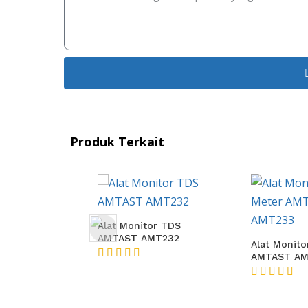
Produk Terkait
or TDS
Dual TDS M
MT232
AMTAST KL
Alat Monitor TDS Meter
AMTAST AMT233
★★★★★
★★★★★