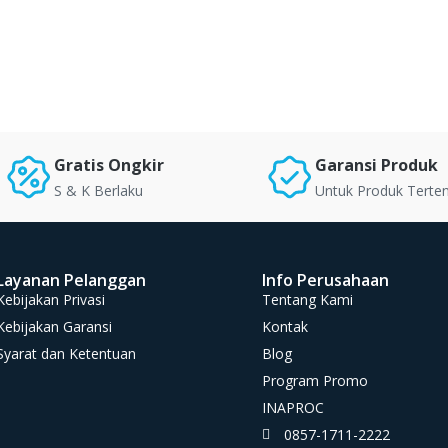
Gratis Ongkir
Garansi Produk
S & K Berlaku
Untuk Produk Terte
Layanan Pelanggan
Info Perusahaan
Kebijakan Privasi
Tentang Kami
Kebijakan Garansi
Kontak
Syarat dan Ketentuan
Blog
Program Promo
INAPROC
0857-1711-2222