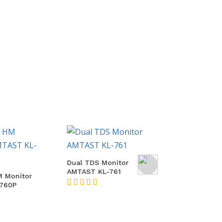
Alat Ukur TDS Digital
Alat Ukur T
AMTASTA KLRO22
AMTAST KL-
nitor
★★★★★
★★★★★
761