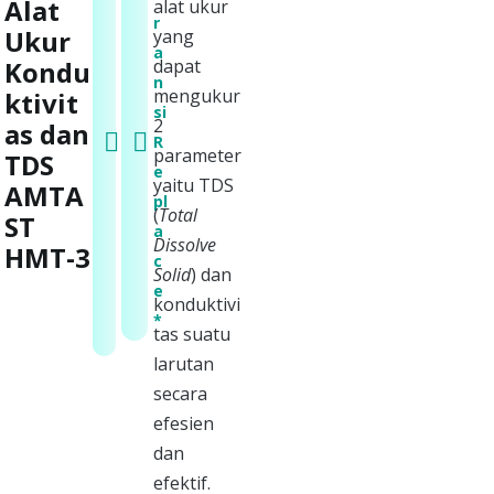
Alat
alat ukur
r
r
Ukur
yang
a
a
Kondu
dapat
n
n
mengukur
ktivit
s
si
2
as dan
i
R
parameter
TDS
S
e
yaitu TDS
e
AMTA
pl
(
Total
r
ST
a
Dissolve
v
HMT-3
c
Solid
) dan
i
e
konduktivi
s
*
tas suatu
*
larutan
secara
efesien
dan
efektif.