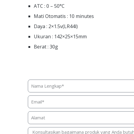
ATC : 0 – 50°C
Mati Otomatis : 10 minutes
Daya : 2×1.5v(LR44l)
Ukuran : 142×25×15mm
Berat : 30g
Butuh bantuan, penawara
Silakan isi form ini dan k