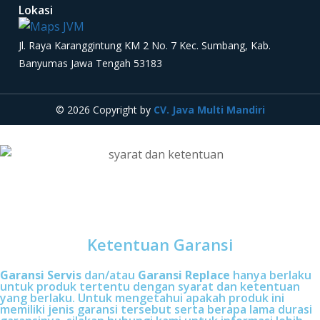
Lokasi
Jl. Raya Karanggintung KM 2 No. 7 Kec. Sumbang, Kab.
Banyumas Jawa Tengah 53183
© 2026 Copyright by
CV. Java Multi Mandiri
Ketentuan Garansi
Garansi Servis
dan/atau
Garansi Replace
hanya berlaku
untuk produk tertentu dengan syarat dan ketentuan
yang berlaku. Untuk mengetahui apakah produk ini
memiliki jenis garansi tersebut serta berapa lama durasi