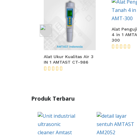
Alat Penguj
4 in 1 AMT
300
★★★★★
ualitas Air 3
Alat Ukur Kualitas Air 3
ST CT-983
IN 1 AMTAST CT-986
★★★★★
Produk Terbaru