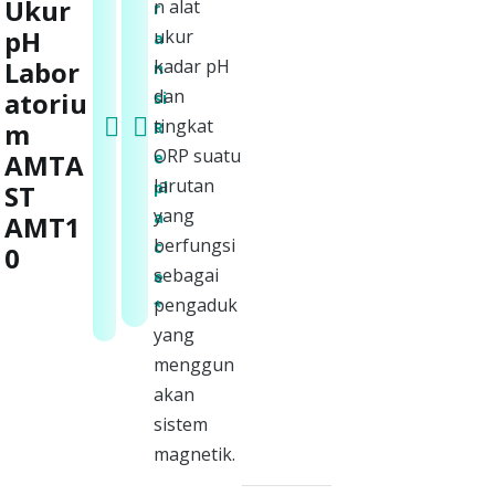
Ukur
n alat
r
a
pH
ukur
a
n
Labor
kadar pH
n
s
dan
atoriu
si
i
tingkat
m
R
S
ORP suatu
e
AMTA
e
larutan
pl
ST
r
yang
a
AMT1
v
berfungsi
c
0
i
sebagai
e
s
pengaduk
*
*
yang
menggun
akan
sistem
magnetik.