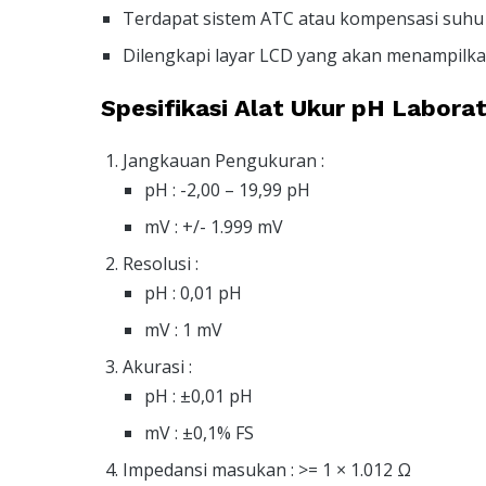
Terdapat sistem ATC atau kompensasi suhu
Dilengkapi layar LCD yang akan menampilka
Spesifikasi Alat Ukur pH Labor
Jangkauan Pengukuran :
pH : -2,00 – 19,99 pH
mV : +/- 1.999 mV
Resolusi :
pH : 0,01 pH
mV : 1 mV
Akurasi :
pH : ±0,01 pH
mV : ±0,1% FS
Impedansi masukan : >= 1 × 1.012 Ω