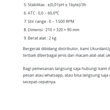
Stabilitas : ±(0,01pH ± 1byte)/3h
ATC : 0,0 – 60,0℃
Stir range : 0 – 1.500 RPM
Dimensi : 210 × 320 × 90 mm
Berat alat : 2 kg
Bergerak dibidang distributor, kami Ukurdan
terbaik diberbagai jenis dan macam alat-alat u
Bagi pemesanan langsung saja hubungi kami 
pesan atau whatsapp, atau bisa langsung saja
secepat-cepatnya.
Butuh bantuan, penawara
Silakan isi form ini dan k