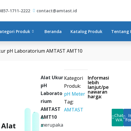
0857-1711-2222
contact@amtast.id
AMTAST AMT10
ategori Produk
Beranda
Katalog Produk
Tentang 
Ukur pH Laboratorium AMTAST AMT10
Alat Ukur
Informasi
Kategori
lebih
pH
Produk:
lanjut/pe
nawaran
Laborato
pH Meter
harga:
rium
Tag:
AMTAST
AMTAST
G
Chat
I
AMT10
G
WA
Fo
a
Alat
merupaka
a
r