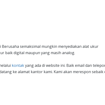
Uji Berusaha semaksimal mungkin menyediakan alat ukur
kur baik digital maupun yang masih analog.
melalui
kontak
yang ada di website ini. Baik email dan telepo
 datang ke alamat kantor kami. Kami akan merespon sebaik
n harga, atau konsultasi produk?
ami akan segera merespon ke kontak Anda!