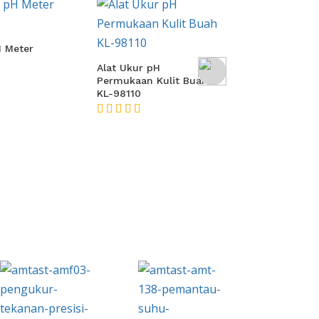
Alat Ukur Kua
AMTAST AM
H Meter
★★★★★
Alat Ukur pH
Permukaan Kulit Buah
KL-98110
★★★★★