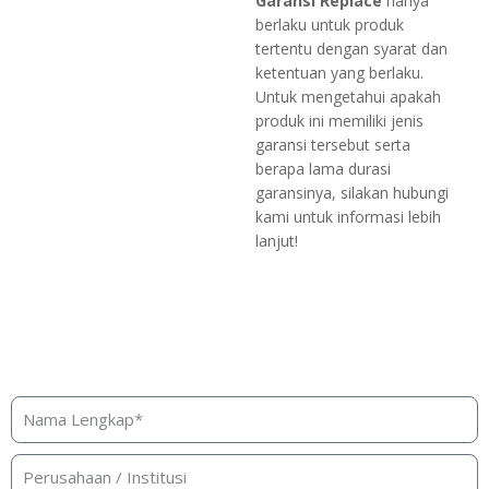
Garansi Replace
hanya
berlaku untuk produk
tertentu dengan syarat dan
ketentuan yang berlaku.
Untuk mengetahui apakah
produk ini memiliki jenis
garansi tersebut serta
berapa lama durasi
garansinya, silakan hubungi
kami untuk informasi lebih
lanjut!
Butuh bantuan, penawaran, atau
konsultasi produk?
Silakan isi form ini dan kami akan segera merespon ke
kontak Anda!