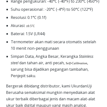
Range pengukuran: -40°C (-40°F) to 230°C (450°F)
Suhu operasional : -20°C (-4°F) to 50°C (122°F)
Resolusi: 0.1°C (0.1f)
Akurasi:
±0.5˚C
Baterai: 1.5V (LR44)
Termometer akan mati secara otomatis setelah
10 menit non-penggunaan
Simpan Data, Angka Besar, Kerangka
Stainless
steel
dan tahan air, anti pecah,
,
Self-Calibration
sarung bisa dijadikan pegangan tambahan,
Penjepit saku.
Bergerak dibidang distributor, kami UkurdanUji
Berusaha semaksimal mungkin menyediakan alat
ukur terbaik diberbagai jenis dan macam alat-alat
ukur baik digital maupun yang masih analog.