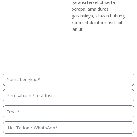
garansi tersebut serta
berapa lama durasi
garansinya, silakan hubungi
kami untuk informasi lebih
lanjut!
Butuh bantuan, penawaran, atau
konsultasi produk?
Silakan isi form ini dan kami akan segera merespon ke
kontak Anda!