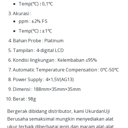
Temp(℃)
:
0,1℃
Akurasi :
ppm : ±2% F·S
Temp(℃)
:
±1℃
Bahan Probe : Platinum
Tampilan : 4-digital LCD
Kondisi lingkungan : Kelembaban ≤95%
Automatic Temperature Compensation : 0℃-50℃
Power Supply : 4×1,5V(AG13)
Dimensi : 188mm×35mm×35mm
Berat : 98g
Bergerak dibidang distributor, kami UkurdanUji
Berusaha semaksimal mungkin menyediakan alat
ukur terbaik diberbagai jenis dan macam alat-alat