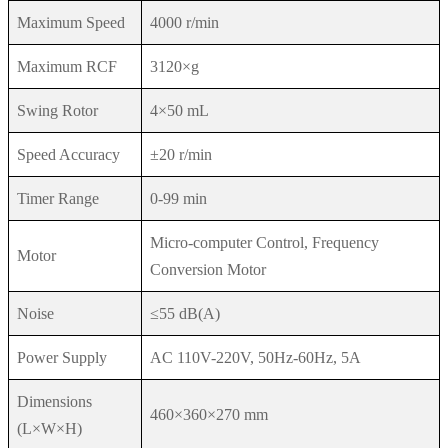
Maximum Speed
4000 r/min
Maximum RCF
3120×g
Swing Rotor
4×50 mL
Speed Accuracy
±20 r/min
Timer Range
0-99 min
Micro-computer Control, Frequency
Motor
Conversion Motor
Noise
≤55 dB(A)
Power Supply
AC 110V-220V, 50Hz-60Hz, 5A
Dimensions
460×360×270 mm
(L×W×H)