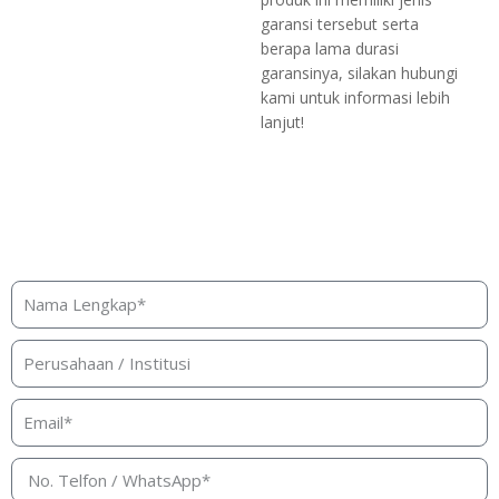
garansi tersebut serta
berapa lama durasi
garansinya, silakan hubungi
kami untuk informasi lebih
lanjut!
Butuh bantuan, penawaran, atau
konsultasi produk?
Silakan isi form ini dan kami akan segera merespon ke
kontak Anda!