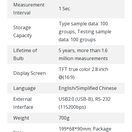
Measurement
1 Sec.
Interval
Type sample data: 100
Storage
groups, Testing sample
Capacity
data: 100 groups
Lifetime of
5 years, more than 1.6
Bulb
million measurements
TFT true color 2.8 inch
Display Screen
@(16:9)
Language
English/Simplified Chinese
External
USB2.0 (USB-B), RS-232
Interface
(115200bps)
Weight
700g
199*68*90mm; Package