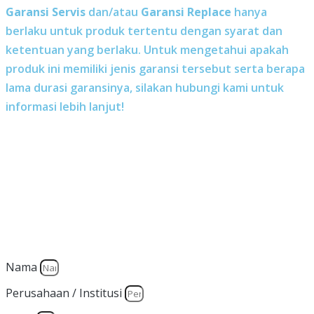
Garansi Servis
dan/atau
Garansi Replace
hanya
berlaku untuk produk tertentu dengan syarat dan
ketentuan yang berlaku. Untuk mengetahui apakah
produk ini memiliki jenis garansi tersebut serta berapa
lama durasi garansinya, silakan hubungi kami untuk
informasi lebih lanjut!
Butuh bantuan, penawaran, atau
konsultasi produk?
Silakan isi form ini dan kami akan segera merespon ke kontak
Anda!
Nama
Perusahaan / Institusi