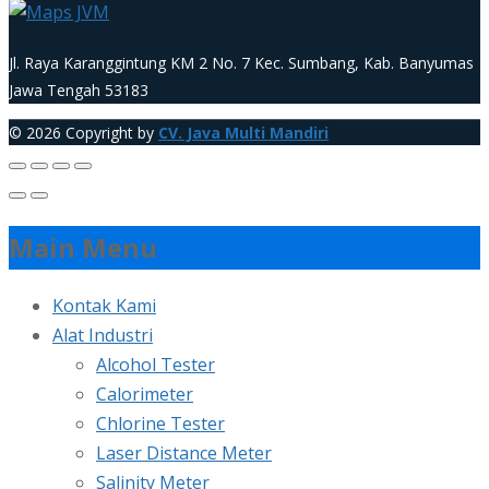
Jl. Raya Karanggintung KM 2 No. 7 Kec. Sumbang, Kab. Banyumas
Jawa Tengah 53183
© 2026 Copyright by
CV. Java Multi Mandiri
Main Menu
Kontak Kami
Alat Industri
Alcohol Tester
Calorimeter
Chlorine Tester
Laser Distance Meter
Salinity Meter