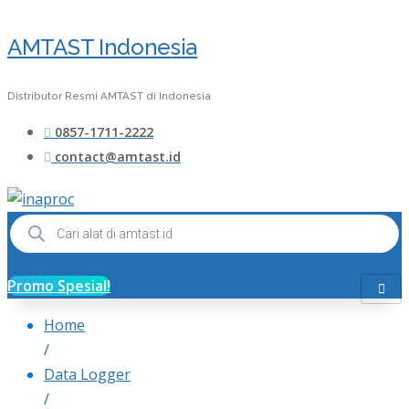
AMTAST Indonesia
Distributor Resmi AMTAST di Indonesia
0857-1711-2222
contact@amtast.id
Products
search
Promo Spesial!
Home
/
Data Logger
/