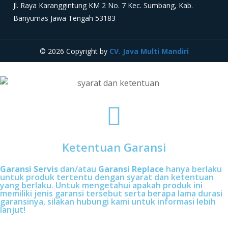
Jl. Raya Karanggintung KM 2 No. 7 Kec. Sumbang, Kab.
Banyumas Jawa Tengah 53183
© 2026 Copyright by
CV. Java Multi Mandiri
Ketentuan Garansi
Garansi Servis
dan/atau
Garansi Replace
hanya berlaku
untuk produk tertentu dengan syarat dan ketentuan
yang berlaku. Untuk mengetahui apakah produk ini
memiliki jenis garansi tersebut serta berapa lama durasi
garansinya, silakan hubungi kami untuk informasi lebih
lanjut!