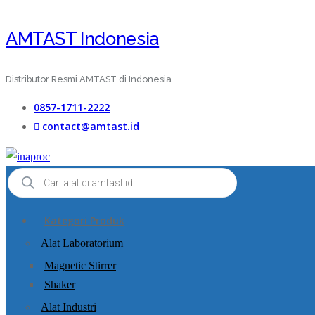
AMTAST Indonesia
Distributor Resmi AMTAST di Indonesia
0857-1711-2222
contact@amtast.id
Products
search
Kategori Produk
Alat Laboratorium
Magnetic Stirrer
Shaker
Alat Industri