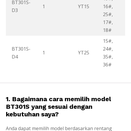
BT301S-
1
YT15
16#,
0
D3
25#,
17#,
18#
15#,
BT301S-
24#,
0
1
YT25
D4
35#,
<
36#
1. Bagaimana cara memilih model
BT301S yang sesuai dengan
kebutuhan saya?
Anda dapat memilih model berdasarkan rentang