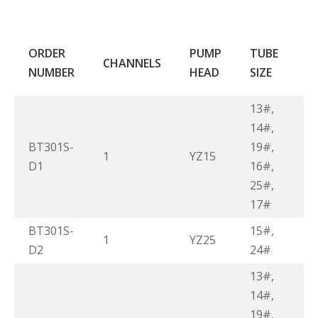
F
ORDER
PUMP
TUBE
CHANNELS
R
NUMBER
HEAD
SIZE
(
13#,
14#,
BT301S-
19#,
1
YZ15
0
D1
16#,
25#,
17#
BT301S-
15#,
1
YZ25
0
D2
24#
13#,
14#,
19#,