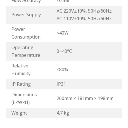
Flow Accuracy
<0.5%
AC 220V±10%, 50Hz/60Hz;
Power Supply
AC 110V±10%, 50Hz/60Hz
Power
<40W
Consumption
Operating
0~40°C
Temperature
Relative
<80%
Humidity
IP Rating
IP31
Dimensions
260mm × 181mm × 198mm
(L×W×H)
Weight
4.7 kg