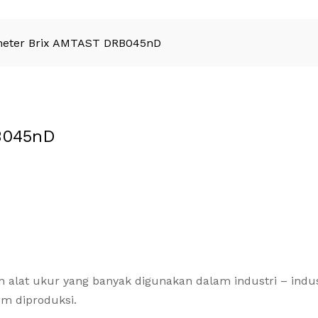
meter Brix AMTAST DRB045nD
B045nD
 alat ukur yang banyak digunakan dalam industri – indus
m diproduksi.