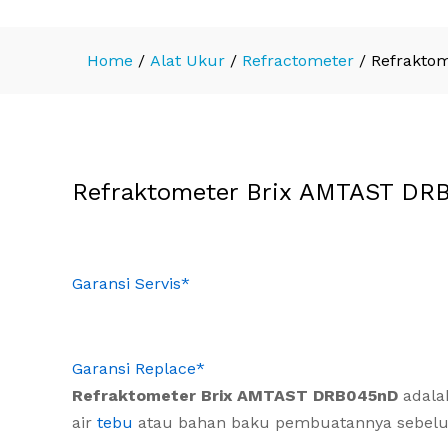
Home
/
Alat Ukur
/
Refractometer
/
Refrakto
Refraktometer Brix AMTAST DR
Garansi Servis*
Garansi Replace*
Refraktometer Brix AMTAST DRB045nD
adalah
air
tebu
atau bahan baku pembuatannya sebelu