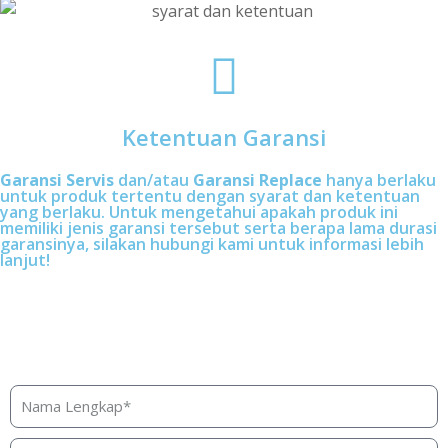
Ketentuan Garansi
Garansi Servis
dan/atau
Garansi Replace
hanya berlaku
untuk produk tertentu dengan syarat dan ketentuan
yang berlaku. Untuk mengetahui apakah produk ini
memiliki jenis garansi tersebut serta berapa lama durasi
garansinya, silakan hubungi kami untuk informasi lebih
lanjut!
Butuh bantuan, penawaran, atau
konsultasi produk?
Silakan isi form ini dan kami akan segera merespon ke
kontak Anda!