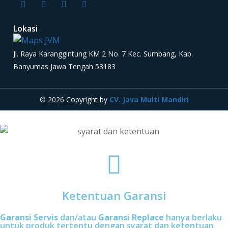
Lokasi
Jl. Raya Karanggintung KM 2 No. 7 Kec. Sumbang, Kab.
Banyumas Jawa Tengah 53183
© 2026 Copyright by
CV. Java Multi Mandiri
Ketentuan Garansi
Garansi Servis
dan/atau
Garansi Replace
hanya berlaku
untuk produk tertentu dengan syarat dan ketentuan