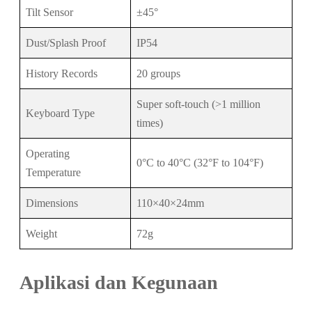
Tilt Sensor
±45°
Dust/Splash Proof
IP54
History Records
20 groups
Super soft-touch (>1 million
Keyboard Type
times)
Operating
0°C to 40°C (32°F to 104°F)
Temperature
Dimensions
110×40×24mm
Weight
72g
Aplikasi dan Kegunaan