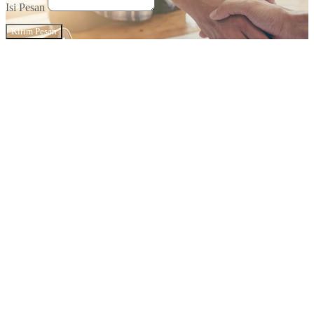
Isi Pesan
Kirim Pesan
Meteran Laser Tipe Pulpen
AMTAST AMD33
Meteran Laser Tipe Pulpen
AMTAST AMD33
★★★★★
Meteran Laser AMTAST AMD100