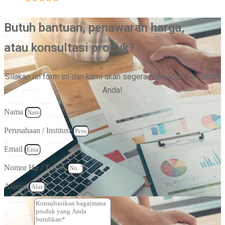
Butuh bantuan, penawaran harga,
atau konsultasi produk?
Silakan isi form ini dan kami akan segera merespon ke kontak
Anda!
Nama
Perusahaan / Institusi
Email
Nomor Hp / Telfon
Alamat