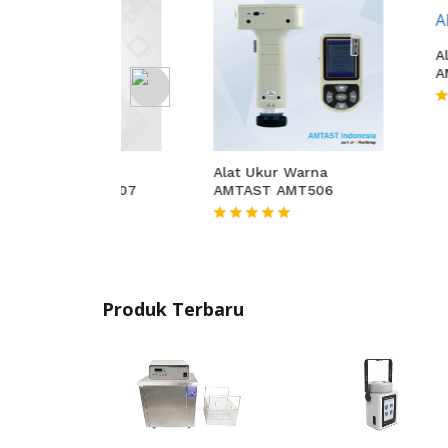
Alat Ukur 
AMTAST AM
★★★★★
Warna
Alat Ukur Warna
er AMT507
AMTAST AMT506
★★★★★
Produk Terbaru