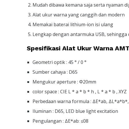
Mudah dibawa kemana saja serta nyaman d
Alat ukur warna yang canggih dan modern
Memakai baterai lithium-ion isi ulang
Lengkap dengan antarmuka USB, sehingga d
Spesifikasi Alat Ukur Warna AM
Geometri optik : 45 ° / 0 °
Sumber cahaya : D65
Mengukur aperture : Φ20mm
color space : CIE L * a * b * h , L * a * b , XYZ
Perbedaan warna formula : ΔE*ab, ΔL*a*b*
Iluminan : D65, LED blue light excitation
Pengulangan : ΔE*ab: ≤08