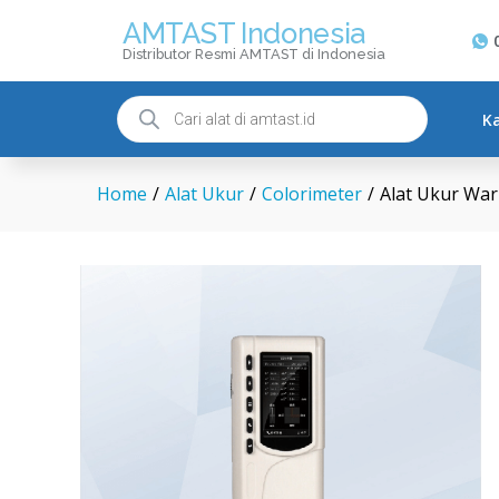
Alat Ukur Warna AMTAST AM
AMTAST Indonesia
Description
Distributor Resmi AMTAST di Indonesia
K
Home
/
Alat Ukur
/
Colorimeter
/
Alat Ukur W