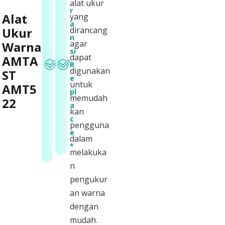
alat ukur
r
r
Alat
yang
a
a
Ukur
dirancang
n
n
agar
Warna
s
si
dapat
AMTA
i
R
digunakan
ST
S
e
untuk
e
AMT5
pl
memudah
r
22
a
kan
v
c
pengguna
i
e
dalam
s
*
melakuka
*
n
pengukur
an warna
dengan
mudah.