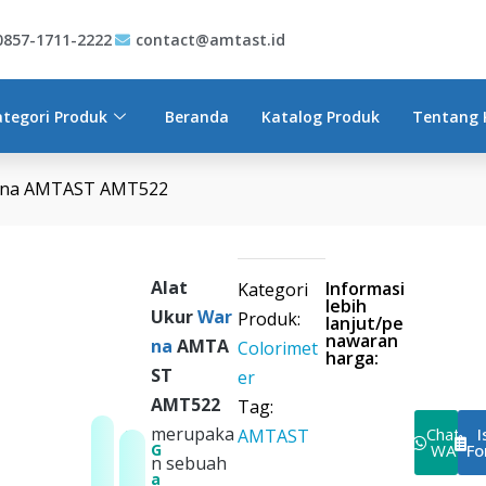
T522
0857-1711-2222
contact@amtast.id
ategori Produk
Beranda
Katalog Produk
Tentang 
arna AMTAST AMT522
Alat
Informasi
Kategori
lebih
Ukur
War
Produk:
lanjut/pe
nawaran
na
AMTA
Colorimet
harga:
ST
er
AMT522
Tag:
merupaka
Chat
I
AMTAST
G
G
WA
Fo
n sebuah
a
a