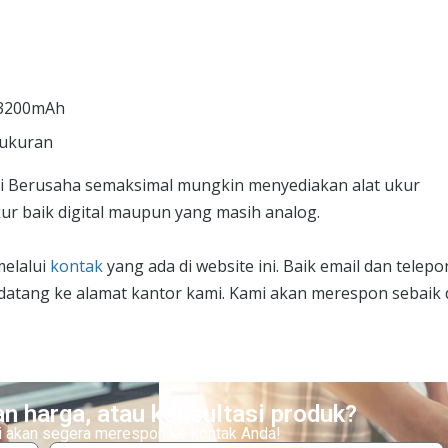
@ 3200mAh
ngukuran
Uji Berusaha semaksimal mungkin menyediakan alat ukur
kur baik digital maupun yang masih analog.
melalui
kontak
yang ada di website ini. Baik email dan telepo
 datang ke alamat kantor kami. Kami akan merespon sebaik
n harga, atau konsultasi produk?
ami akan segera merespon ke kontak Anda!