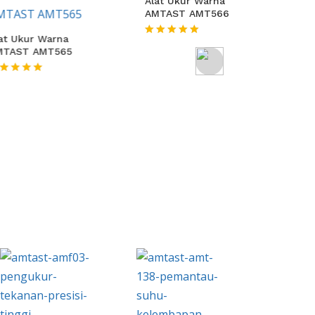
Colorimete
AMTAST AM
arna
Alat Ukur Warna
★★★★★
T565
AMTAST AMT566
★★★★★