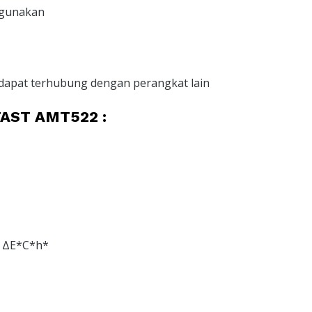
igunakan
apat terhubung dengan perangkat lain
TAST AMT522 :
, ΔE*C*h*