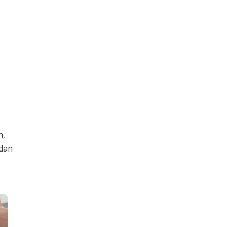
n,
 dan