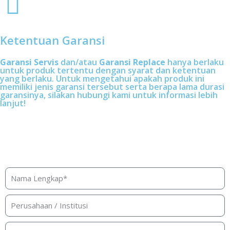
Ketentuan Garansi
Garansi Servis
dan/atau
Garansi Replace
hanya berlaku
untuk produk tertentu dengan syarat dan ketentuan
yang berlaku. Untuk mengetahui apakah produk ini
memiliki jenis garansi tersebut serta berapa lama durasi
garansinya, silakan hubungi kami untuk informasi lebih
lanjut!
Butuh bantuan, penawaran, atau
konsultasi produk?
Silakan isi form ini dan kami akan segera merespon ke
kontak Anda!