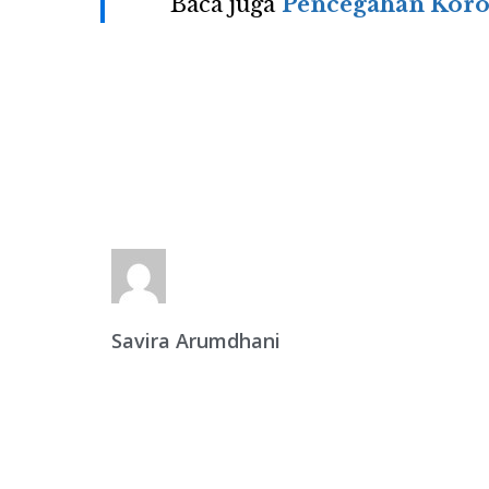
Baca juga
Pencegahan Koros
Savira Arumdhani