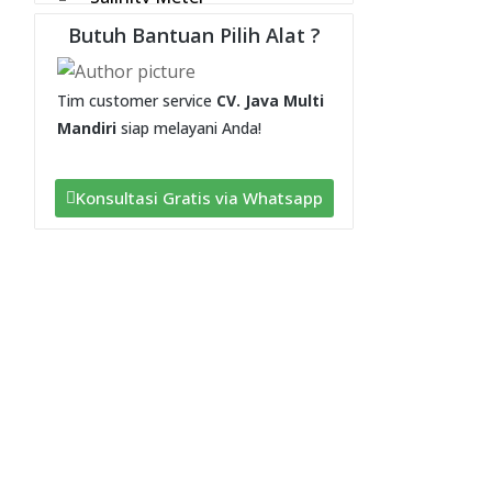
Butuh Bantuan Pilih Alat ?
Alat Elektronika
Cable Tester
Tim customer service
CV. Java Multi
Conductivity Meter
Mandiri
siap melayani Anda!
EMF Tester
Alat Ukur
Konsultasi Gratis via Whatsapp
Anemometer
Balance
Centrifuge
Colorimeter
Dissolved Oxygen Meter
Distance Meter
EC / CF / Conductivity
Gloss Meter