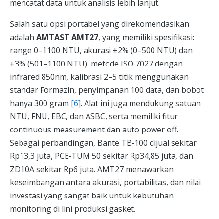
mencatat data untuk analisis lebih lanjut.
Salah satu opsi portabel yang direkomendasikan
adalah
AMTAST AMT27
, yang memiliki spesifikasi:
range 0–1100 NTU, akurasi ±2% (0–500 NTU) dan
±3% (501–1100 NTU), metode ISO 7027 dengan
infrared 850nm, kalibrasi 2–5 titik menggunakan
standar Formazin, penyimpanan 100 data, dan bobot
hanya 300 gram
[6]
. Alat ini juga mendukung satuan
NTU, FNU, EBC, dan ASBC, serta memiliki fitur
continuous measurement dan auto power off.
Sebagai perbandingan, Bante TB‑100 dijual sekitar
Rp13,3 juta, PCE‑TUM 50 sekitar Rp34,85 juta, dan
ZD10A sekitar Rp6 juta. AMT27 menawarkan
keseimbangan antara akurasi, portabilitas, dan nilai
investasi yang sangat baik untuk kebutuhan
monitoring di lini produksi gasket.