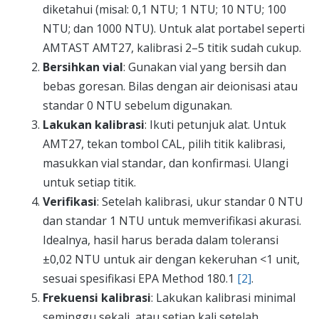
diketahui (misal: 0,1 NTU; 1 NTU; 10 NTU; 100
NTU; dan 1000 NTU). Untuk alat portabel seperti
AMTAST AMT27, kalibrasi 2–5 titik sudah cukup.
Bersihkan vial
: Gunakan vial yang bersih dan
bebas goresan. Bilas dengan air deionisasi atau
standar 0 NTU sebelum digunakan.
Lakukan kalibrasi
: Ikuti petunjuk alat. Untuk
AMT27, tekan tombol CAL, pilih titik kalibrasi,
masukkan vial standar, dan konfirmasi. Ulangi
untuk setiap titik.
Verifikasi
: Setelah kalibrasi, ukur standar 0 NTU
dan standar 1 NTU untuk memverifikasi akurasi.
Idealnya, hasil harus berada dalam toleransi
±0,02 NTU untuk air dengan kekeruhan <1 unit,
sesuai spesifikasi EPA Method 180.1
[2]
.
Frekuensi kalibrasi
: Lakukan kalibrasi minimal
seminggu sekali, atau setiap kali setelah