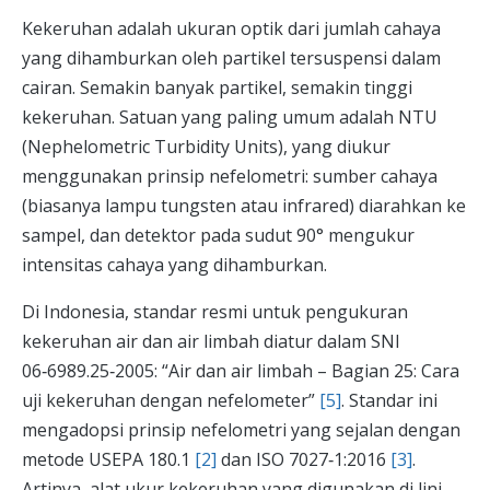
Kekeruhan adalah ukuran optik dari jumlah cahaya
yang dihamburkan oleh partikel tersuspensi dalam
cairan. Semakin banyak partikel, semakin tinggi
kekeruhan. Satuan yang paling umum adalah NTU
(Nephelometric Turbidity Units), yang diukur
menggunakan prinsip nefelometri: sumber cahaya
(biasanya lampu tungsten atau infrared) diarahkan ke
sampel, dan detektor pada sudut 90° mengukur
intensitas cahaya yang dihamburkan.
Di Indonesia, standar resmi untuk pengukuran
kekeruhan air dan air limbah diatur dalam SNI
06‑6989.25‑2005: “Air dan air limbah – Bagian 25: Cara
uji kekeruhan dengan nefelometer”
[5]
. Standar ini
mengadopsi prinsip nefelometri yang sejalan dengan
metode USEPA 180.1
[2]
dan ISO 7027‑1:2016
[3]
.
Artinya, alat ukur kekeruhan yang digunakan di lini