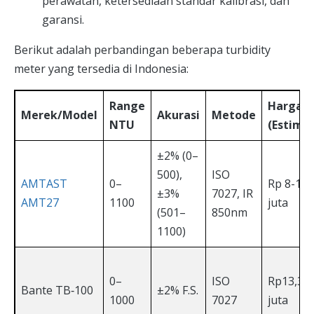
perawatan, ketersediaan standar kalibrasi, dan
garansi.
Berikut adalah perbandingan beberapa turbidity
meter yang tersedia di Indonesia:
Range
Harga
Merek/Model
Akurasi
Metode
NTU
(Estimas
±2% (0–
500),
ISO
AMTAST
0–
Rp 8-10
±3%
7027, IR
AMT27
1100
juta
(501–
850nm
1100)
0–
ISO
Rp13,3
Bante TB‑100
±2% F.S.
1000
7027
juta