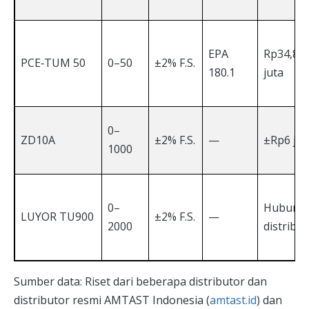
EPA
Rp34,85
PCE‑TUM 50
0–50
±2% F.S.
180.1
juta
0–
ZD10A
±2% F.S.
—
±Rp6 jut
1000
0–
Hubungi
LUYOR TU900
±2% F.S.
—
2000
distribu
Sumber data: Riset dari beberapa distributor dan
distributor resmi AMTAST Indonesia (
amtast.id
) dan