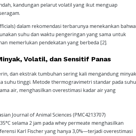
ndah, kandungan pelarut volatil yang ikut menguap
 seragam.
Officials) dalam rekomendasi terbarunya menekankan bahwa
ggunakan suhu dan waktu pengeringan yang sama untuk
bahan memerlukan pendekatan yang berbeda [2].
inyak, Volatil, dan Sensitif Panas
cerin, dan ekstrak tumbuhan sering kali mengandung minya
a suhu tinggi. Metode thermogravimetri standar pada suhu
ma air, menghasilkan overestimasi kadar air yang
lasian Journal of Animal Sciences (PMC4213707)
35°C selama 2 jam pada whey permeate menghasilkan
erensi Karl Fischer yang hanya 3,0%—terjadi overestimasi