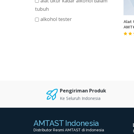
alat ukur kadar alkohol dalam
tubuh
alkohol tester
Alat 
AMT
★★
Pengiriman Produk
Ke Seluruh Indonesia
AMTAST Indonesia
Distributor Resmi AMTAST di Indonesia