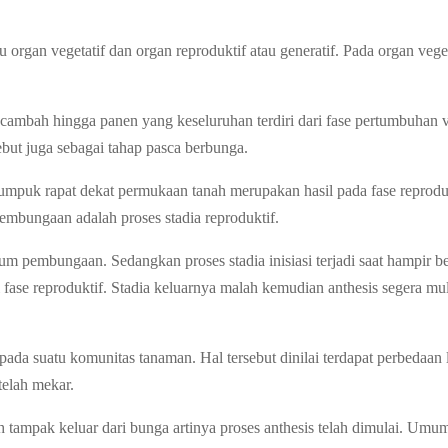
u organ vegetatif dan organ reproduktif atau generatif. Pada organ veg
mbah hingga panen yang keseluruhan terdiri dari fase pertumbuhan veg
but juga sebagai tahap pasca berbunga.
tumpuk rapat dekat permukaan tanah merupakan hasil pada fase reprod
embungaan adalah proses stadia reproduktif.
belum pembungaan. Sedangkan proses stadia inisiasi terjadi saat hamp
i fase reproduktif. Stadia keluarnya malah kemudian anthesis segera 
da suatu komunitas tanaman. Hal tersebut dinilai terdapat perbedaan 
telah mekar.
ah tampak keluar dari bunga artinya proses anthesis telah dimulai. Um