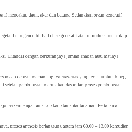
etatif mencakup daun, akar dan batang. Sedangkan organ generatif
etatif dan generatif. Pada fase generatif atau reproduksi mencakup
uksi. Ditandai dengan berkurangnya jumlah anakan atau matinya
ir bersamaan dengan memanjangnya ruas-ruas yang terus tumbuh hingga
mulai setelah pembungaan merupakan dasar dari proses pembungaan
laju perkembangan antar anakan atau antar tanaman. Pertanaman
umnya, proses anthesis berlangsung antara jam 08.00 – 13.00 kemudian