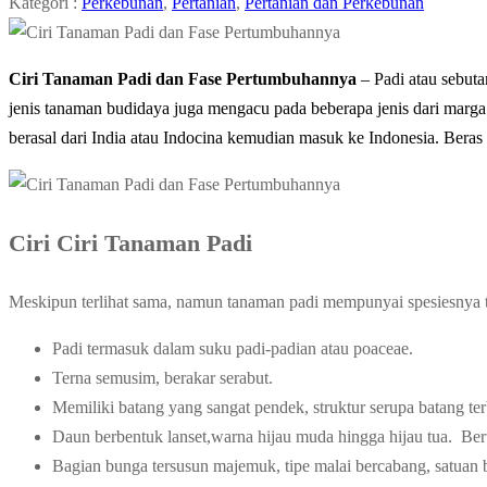
Kategori :
Perkebunan
,
Pertanian
,
Pertanian dan Perkebunan
Ciri Tanaman Padi dan Fase Pertumbuhannya
– Padi atau sebuta
jenis tanaman budidaya juga mengacu pada beberapa jenis dari marga 
berasal dari India atau Indocina kemudian masuk ke Indonesia. Beras 
Ciri Ciri Tanaman Padi
Meskipun terlihat sama, namun tanaman padi mempunyai spesiesnya ter
Padi termasuk dalam suku padi-padian atau poaceae.
Terna semusim, berakar serabut.
Memiliki batang yang sangat pendek, struktur serupa batang t
Daun berbentuk lanset,warna hijau muda hingga hijau tua. Berur
Bagian bunga tersusun majemuk, tipe malai bercabang, satuan bu