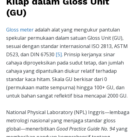
Kilap dalam Gloss Unit
(GU)
Gloss meter
adalah alat yang mengukur pantulan
spekular permukaan dalam satuan Gloss Unit (GU),
sesuai dengan standar internasional ISO 2813, ASTM
D523, dan DIN 67530
[5]
. Prinsip kerjanya: sinar
cahaya diproyeksikan pada sudut tetap, dan jumlah
cahaya yang dipantulkan diukur relatif terhadap
standar kaca hitam. Skala GU berkisar dari 0
(permukaan matte sempurna) hingga 100+ GU, dan
untuk bahan sangat reflektif bisa mencapai 2000 GU.
National Physical Laboratory (NPL) Inggris—lembaga
metrologi nasional yang menjaga standar gloss
global—menerbitkan
Good Practice Guide No. 94
yang
memberikan panduan komprehensif tentang